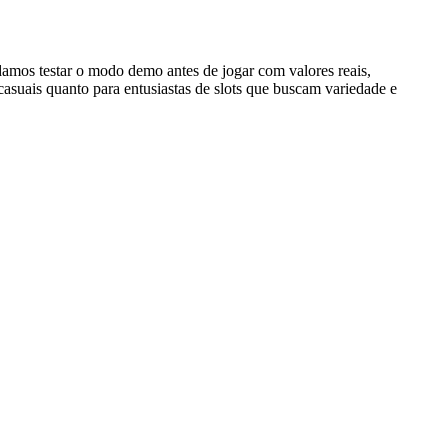
mos testar o modo demo antes de jogar com valores reais,
 casuais quanto para entusiastas de slots que buscam variedade e