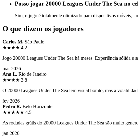
Posso jogar 20000 Leagues Under The Sea no ce
Sim, o jogo é totalmente otimizado para dispositivos móveis, t
O que dizem os jogadores
Carlos M.
São Paulo
★★★★
4.2
Jogo 20000 Leagues Under The Sea há meses. Experiência sólida e s
mar 2026
Ana L.
Rio de Janeiro
★★★★
3.8
O 20000 Leagues Under The Sea tem visual bonito, mas a volatilidade
fev 2026
Pedro R.
Belo Horizonte
★★★★★
4.5
As rodadas grátis do 20000 Leagues Under The Sea são muito gener
jan 2026