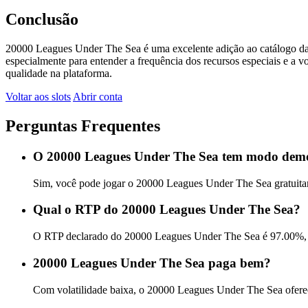
Conclusão
20000 Leagues Under The Sea é uma excelente adição ao catálogo da 
especialmente para entender a frequência dos recursos especiais e a v
qualidade na plataforma.
Voltar aos slots
Abrir conta
Perguntas Frequentes
O 20000 Leagues Under The Sea tem modo dem
Sim, você pode jogar o 20000 Leagues Under The Sea gratuitam
Qual o RTP do 20000 Leagues Under The Sea?
O RTP declarado do 20000 Leagues Under The Sea é 97.00%, ve
20000 Leagues Under The Sea paga bem?
Com volatilidade baixa, o 20000 Leagues Under The Sea oferece