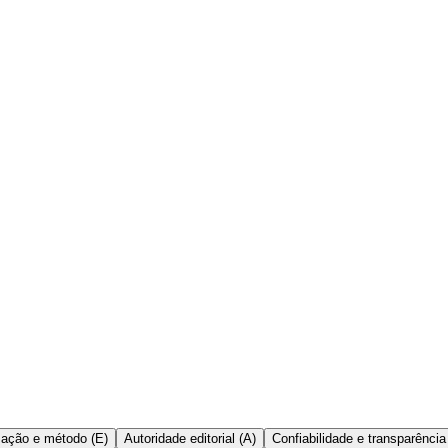
zação e método (E)
Autoridade editorial (A)
Confiabilidade e transparência