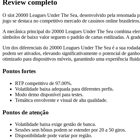
Review completo
O slot 20000 Leagues Under The Sea, desenvolvido pela renomada pro
jogo se destaca no competitivo mercado de cassinos online brasileiros
A mecânica principal do 20000 Leagues Under The Sea combina elemen
símbolos de baixo valor seguem o padrão de cartas estilizadas. A grad
Um dos diferenciais do 20000 Leagues Under The Sea é a sua rodada d
podem ser ativados, elevando significativamente o potencial de ganho
otimizado para dispositivos móveis, garantindo uma experiência fluid
Pontos fortes
RTP competitivo de 97.00%.
Volatilidade baixa adequada para diferentes perfis.
Modo demo disponível para testes.
Temática envolvente e visual de alta qualidade.
Pontos de atenção
Volatilidade baixa exige gestão de banca.
Sessões sem bônus podem se estender por 20 a 50 giros.
Disponibilidade pode variar por região.